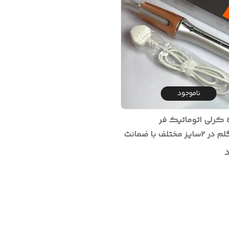
ناموجود
کرلی اتوماتیک فر
شییی.گلم در ۲سایز مختلف با ضمانت
ن کالا
د