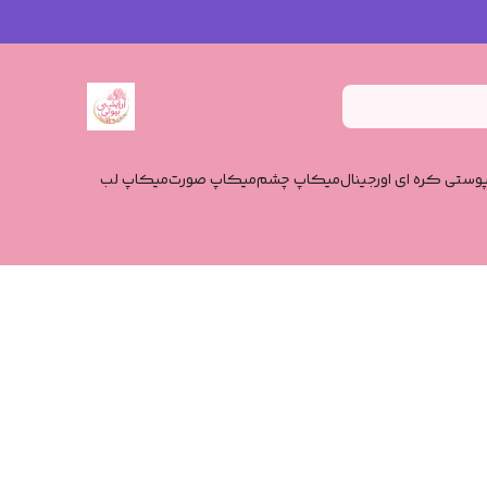
وستی کره ای اورجینال
میکاپ چشم
میکاپ صورت
میکاپ لب