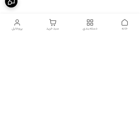
خانه
دسته‌بندی
سبد خرید
پروفایل
دسترسی سریع
درباره ما
قوانین و مقررات
سیاست حریم خصوصی
تماس با ما
شکایات
هفت روز هفته ، از ۱۰صبح تا ۱۱ شب، به صورت آنلاین در واتساپ