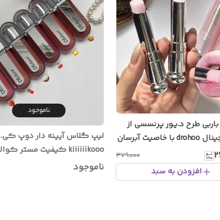
ناموجود
باربی طرح د.یور پرنسسی از
لیپ گلاس آیینه دار دوپ کی.
برند اورجینال drohoo با خاصیت آبرسان
kiiiiiikooo کیفیت مستر کوا
نده لب ترند اینستاگرام
۲
۳۷۹٬۰۰۰
ترند اینستاگرام و تیک تاک
ناموجود
افزودن به سبد