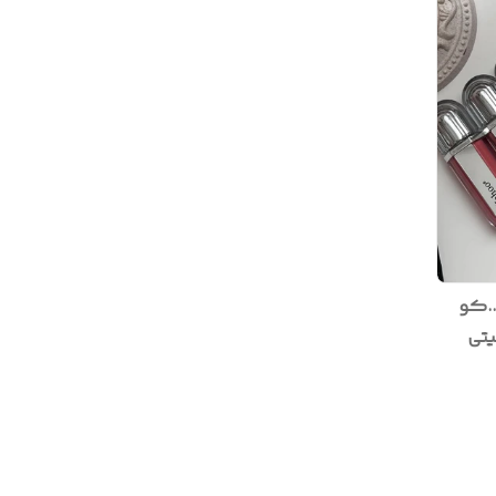
..کو
لیتی