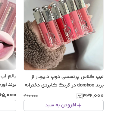
بالم لب 
لیپ گلاس پرنسسی دوپ د.یو..ر از
برند dorohoo در ۶رنگ کابردی دخترانه
و نرم کن
۶۵٬۰۰۰
۳۳۲٬۰۰۰
۴۲۰٬۰۰۰
افزودن به سبد