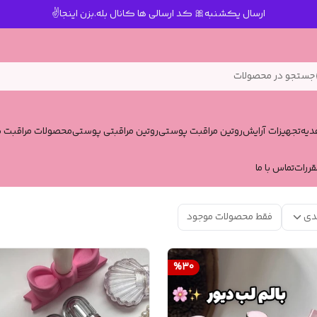
ارسال یکشنبه🎀 کد ارسالی ها کانال بله.بزن اینجا✌️
جستجو در محصولات
یه
تجهیزات آرایش
روتین مراقبت پوستی
روتین مراقبتی پوستی
محصولات مراقبت پ
قررات
تماس با ما
دی
فقط محصولات موجود
%
30