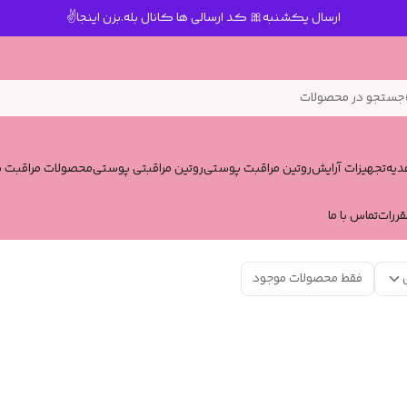
ارسال یکشنبه🎀 کد ارسالی ها کانال بله.بزن اینجا✌️
جستجو در محصولات
یه
تجهیزات آرایش
روتین مراقبت پوستی
روتین مراقبتی پوستی
محصولات مراقبت پ
قررات
تماس با ما
فقط محصولات موجود