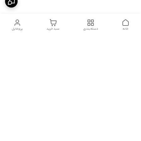
خانه
دسته‌بندی
سبد خرید
پروفایل
دسترسی سریع
درباره ما
قوانین و مقررات
سیاست حریم خصوصی
تماس با ما
شکایات
هفت روز هفته ، از ۱۰صبح تا ۱۱ شب، به صورت آنلاین در واتساپ