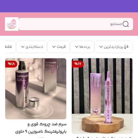
جستجو
پربازدیدترین
برندها
قیمت
دسته‌بندی
فقط مح
%
18
%
17
سرم ضد چروک قوی و
بایولیفتینگ نامبوزین ۹ حاوی