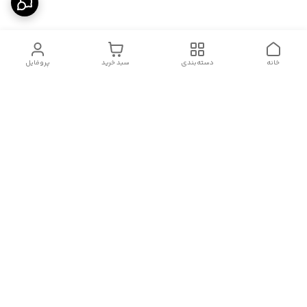
خانه
دسته‌بندی
سبد خرید
پروفایل
دسترسی سریع
درباره ما
قوانین و مقررات
سیاست حریم خصوصی
تماس با ما
شکایات
هفت روز هفته ، از ۱۰صبح تا ۱۱ شب، به صورت آنلاین در واتساپ