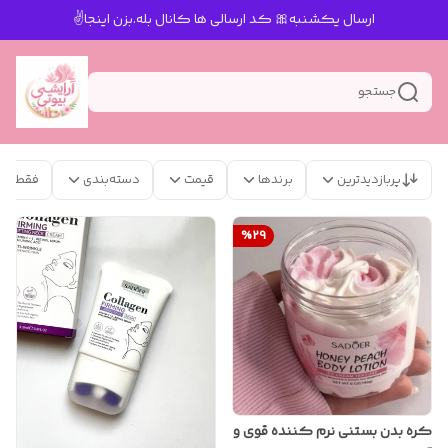
ارسال یکشنبه🎀 کد ارسالی ها کانال بله.بزن اینجا✌️
جستجو
پربازدیدترین
برندها
قیمت
دسته‌بندی
فقط مح
%
29
کره بدن بستنی نرم کننده قوی و