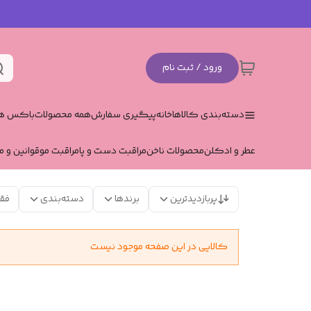
ورود / ثبت نام
دسته‌بندی کالاها
خانه
پیگیری سفارش
همه محصولات
باکس هد
عطر و ادکلن
محصولات ناخن
مراقبت دست و پا
مراقبت مو
قوانین و م
پربازدیدترین
برندها
دسته‌بندی
فق
کالایی در این صفحه موجود نیست