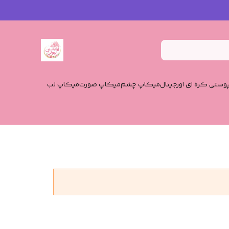
وستی کره ای اورجینال
میکاپ چشم
میکاپ صورت
میکاپ لب