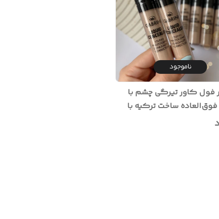
ناموجود
 فول کاور تیرگی چشم با
وق‌العاده ساخت ترکیه با
۱میل
د