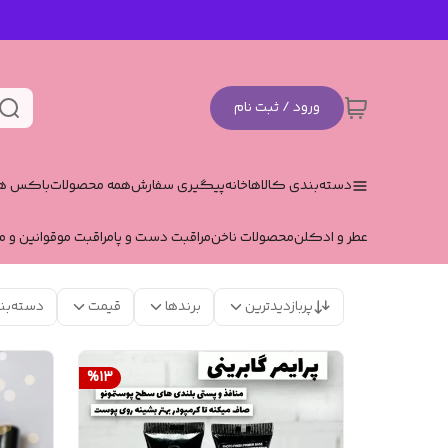
ورود / ثبت نام
دسته‌بندی کالاها
خانه
پیگیری سفارش
همه محصولات
باکس هد
عطر و ادکلن
محصولات ناخن
مراقبت دست و پا
مراقبت مو
قوانین و م
پربازدیدترین
برندها
قیمت
دسته‌بن
%
13