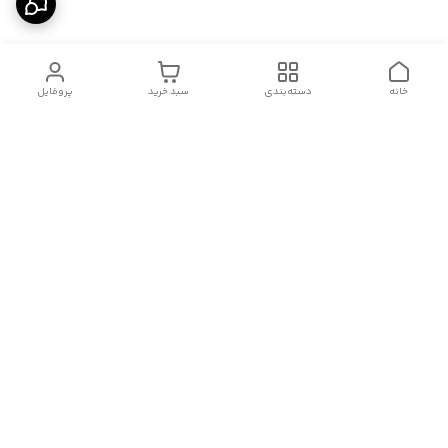
خانه
دسته‌بندی
سبد خرید
پروفایل
دسترسی سریع
درباره ما
قوانین و مقررات
سیاست حریم خصوصی
تماس با ما
شکایات
هفت روز هفته ، از ۱۰صبح تا ۱۱ شب، به صورت آنلاین در واتساپ