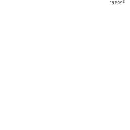
اورجینال بودن
ناموجود