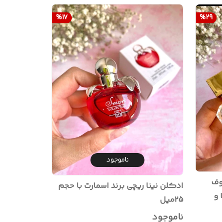
%
17
%
29
ناموجود
ل معروف
ادکلن نینا ریچی برند اسمارت با حجم
 و
۲۵میل
ناموجود