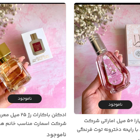
ناموجود
ناموجود
ادکلن باکارات رژ ۲۵ می
ادکلن یارا ۵۰ میل اماراتی شرکت
شرکت اسمارت مناسب خانم ها
الزعفران با رایحه دخترونه توت فرنگی
آقایان
ناموجود
لو ترند تیک تاک و اینستا