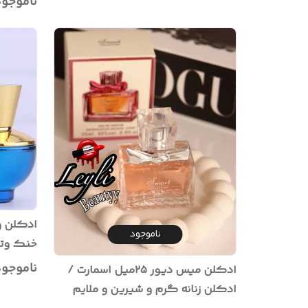
ناموجو
گرام
ناموجود
خنک وتن
حجم‌ ۲۵میل
ناموجو
ادکلن میس دیور ۲۵میل اسمارت /
ادکلن زنانه گرم و شیرین و ملایم