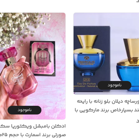
د
ناموجود
ادکلن ورساچه دیلان بلو زنانه با رایحه
د بسیارخاص برند مارکویی با
ناموجود
د
ادکلن بامبشل ویکتوریا سک
صورتی 