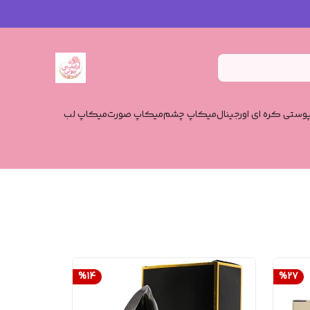
وستی کره ای اورجینال
میکاپ چشم
میکاپ صورت
میکاپ لب
%
14
%
27