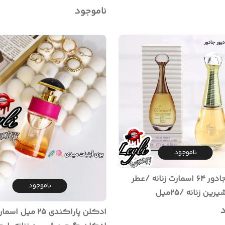
رایحه شیرین و خنک دخترونه
ناموجود
ناموجود
ادکلن جادور ۶۴ اسمارت زنانه /عطر
ناموجود
ین زنانه /۲۵میل
د
ادکلن پاراکندی ۲۵ میل 