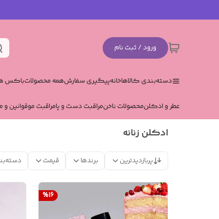
ورود / ثبت نام
دسته‌بندی کالاها
خانه
پیگیری سفارش
همه محصولات
باکس هد
عطر و ادکلن
محصولات ناخن
مراقبت دست و پا
مراقبت مو
قوانین و م
ادکلن زنانه
پربازدیدترین
برندها
قیمت
دسته‌بن
%
16