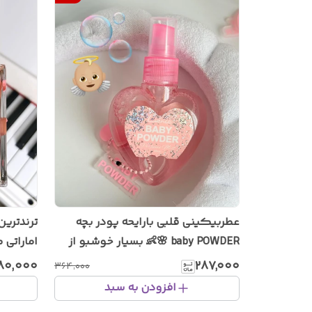
عطربیکینی قلبی بارایحه پودر بچه
baby POWDER 🌸👶 بسیار خوشبو از
اماراتی 
برند Luneco ترند اینستاگرام
زنانه
۸۰٬۰۰۰
۲۸۷٬۰۰۰
۳۶۴٬۰۰۰
افزودن به سبد