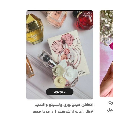
ناموجود
رت
ادکلن مینیاتوری ولنتینو والنتینا
برند اسمارت با حجم ۲۵میل
۳گل زنانه از شرکت smart با حجم