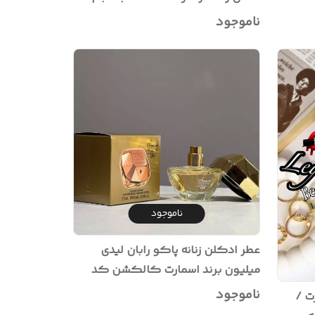
۲۵میل
ناموجود
ناموجود
عطر ادکلن زنانه پاکو رابان لیدی
میلیون برند اسمارت کالکشن کد
306 با حجم ۲۵میل
ناموجود
اسمارت /