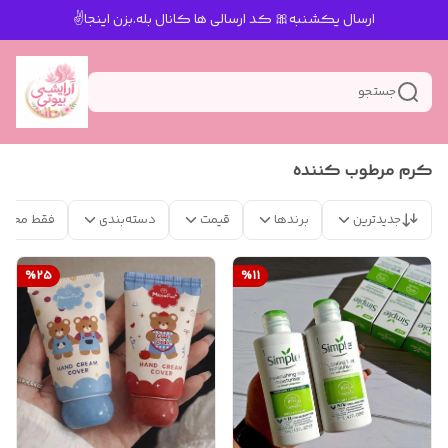
ارسال یکشنبه🎀 کد ارسالی ها کانال بله.بزن اینجا✌️
جستجو
کرم مرطوب کننده
جدیدترین
برندها
قیمت
دسته‌بندی
فقط محصو
%
25
%
11