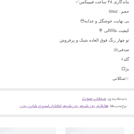
ماندگاری ۴۸ ساعت فییییکس✅
حجم : 60ml
بی نهایت خوشگل و جذابه🥹
کیفیت عااااالی 🍭
تو چهار رنگ فوق العاده شیک و پرفروش
صدفی🐚
گلد⚡️
بژ💥
✨شکلاتی
دسته‌بندی
:
میکاپ صورت
برچسب‌ها :
هایلایتر بدن
شیمر بدن
شیمر اکلیلی
اسپری شاین بدن