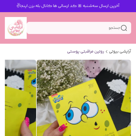
آخرین ارسال سه‌شنبه 🎀 کد ارسالی ها کانال بله.بزن اینجا✌️
جستجو
آرایشی بیوتی
روتین مراقبتی پوستی