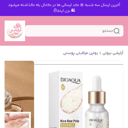
آخرین ارسال سه شنبه 🎀 کد ارسالی ها در کانال بله گذاشته میشود
🛍 بزن اینجا✌️
جستجو
آرایشی بیوتی
روتین مراقبتی پوستی