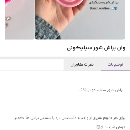
وان براش شور سیلیکونی
توضیحات
نظرات کاربران
براش شـور سیلیکونـی🫧🛁
برای هر خانوم تمیزی از واجباته داشتنش تازه با شستن براش ها کمتر
جوش میزنید🤌🏻