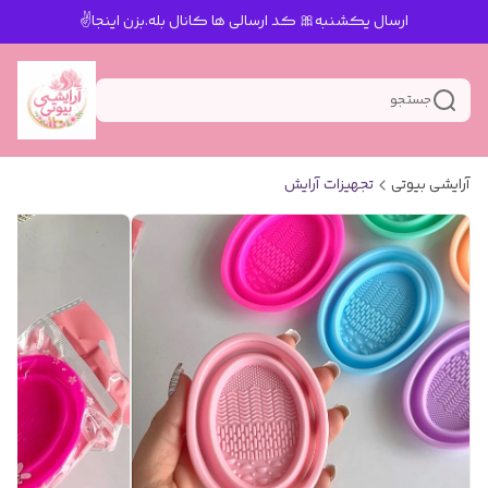
ارسال یکشنبه🎀 کد ارسالی ها کانال بله.بزن اینجا✌️
جستجو
آرایشی بیوتی
تجهیزات آرایش