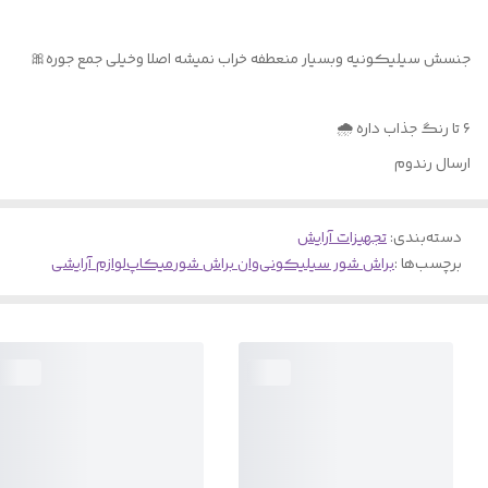
جنسش سیلیکونیه وبسیار منعطفه خراب نمیشه اصلا وخیلی جمع جوره🎀
۶ تا رنگ جذاب داره 🌧️
ارسال رندوم
دسته‌بندی
:
تجهیزات آرایش
برچسب‌ها :
براش شور سیلیکونی
وان براش شور
میکاپ
لوازم آرایشی