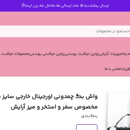
ارسال یکشنبه🎀 کد ارسالی ها کانال بله.بزن اینجا✌️
جستجو در محصولات
یه
تجهیزات آرایش
روتین مراقبت پوستی
روتین مراقبتی پوستی
محصولات مراقبت پ
قررات
تماس با ما
واش بگ چمدونی اورجینال خارجی سایز 
مخصوص سفر و استخر و میز آرایش
رنگ‌بندی