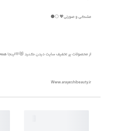
مشکی و صورتی💖 ⚪⚫
از محصولات پر تخفیف سایت دیدن کنید 😻🫶اینجا همه چی نصف قیمته 💲💵🛒
Www.arayeshibeauty.ir