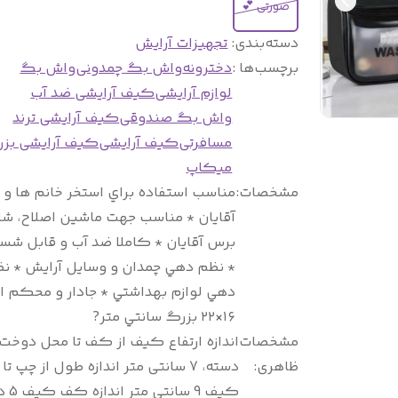
صورتی 💕
دسته‌بندی
:
تجهیزات آرایش
برچسب‌ها :
دخترونه
واش بگ چمدونی
واش بگ
لوازم آرایشی
کیف آرایشی ضد آب
واش بگ صندوقی
کیف آرایشی ترند
مسافرتی
کیف آرایشی
کیف آرایشی بز
میکاپ
مشخصات
:
مناسب استفاده براي استخر خانم ها و
آقايان * مناسب جهت ماشين اصلاح، شان
برس آقايان * کاملا ضد آب و قابل شس
* نظم دهي چمدان و وسايل آرايش * ن
دهي لوازم بهداشتي * جادار و محکم اب
۱۶×۲۲ بزرگ سانتي متر?
مشخصات
اندازه ارتفاع کیف از کف تا محل دوخت
ظاهری
:
دسته، 7 سانتی متر اندازه طول از چپ ت