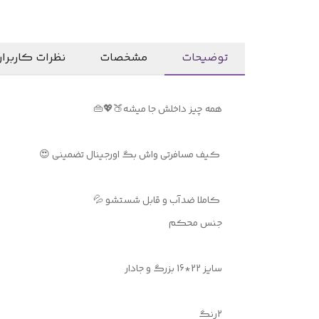
توضیحات
مشخصات
نظرات کاربرا
همه چیز داخلش جا میشه🍑💖👜
کیف مسافرتی واش بگ اورجینال تضمینی 😍
کاملا ضدآب و قابل شستشو 💦
جنس محکم
سایز 22*16 بزرگ و جادار
۲رنگ