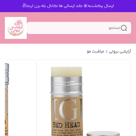
ارسال یکشنبه🎀 کد ارسالی ها کانال بله.بزن اینجا✌️
جستجو
آرایشی بیوتی
مراقبت مو