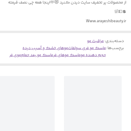
از محصولات پر تخفیف سایت دیدن کنید 😻🫶اینجا همه چی نصف قیمته
💲💵🛒
Www.arayeshibeauty.ir
دسته‌بندی
:
مراقبت مو
برچسب‌ها :
ماسک مو فری سولفات
موهای خشک و آسیب دیده
حجم دهنده مو
ماسک موهای فر
ماسک مو بعد حمام
موی فر