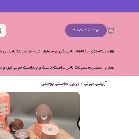
ورود / ثبت نام
دسته‌بندی کالاها
خانه
پیگیری سفارش
همه محصولات
باکس هد
عطر و ادکلن
محصولات ناخن
مراقبت دست و پا
مراقبت مو
قوانین و م
آرایشی بیوتی
روتین مراقبتی پوستی