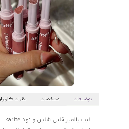
توضیحات
مشخصات
نظرات کاربرا
لیپ پلامپر قلبی شاین و نود karite