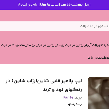
ارسال یکشنبه🎀 کد ارسالی ها کانال بله.بزن اینجا✌️
جستجو در محصولات
یه
تجهیزات آرایش
روتین مراقبت پوستی
روتین مراقبتی پوستی
محصولات مراقبت پ
قررات
تماس با ما
لیپ پلامپر قلبی شاین(رژلب شاین) در
رنگهای نود و ترند
برند:
Karite
رنگ‌بندی