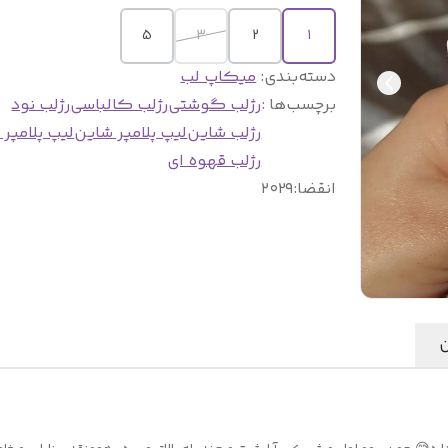
5
3
2
1
دسته‌بندی
:
میکاپ لب
برچسب‌ها :
رژلب گوشتی
رژلب کالباسی
رژلب نود
رژلب شاین
لیپ پلامپر شاین
لیپ پلامپر 
رژلب قهوه ای
انقضا
:
۲۰۲۹
ن