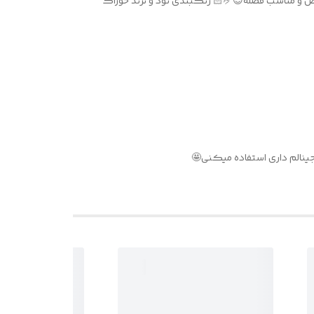
این لیپ پلامپرا تو این فصل حکم چیت کد زدن و برات داره😅 چون یهو لول و شیکی آرایشت و چند پله بالاتر میبره…همونقدرر نایاب و خاص و مناسب فصله😎🤌🏻 رنگبندی نود و ترند خوراک
رجینالم داری استفاده میکنی🤩