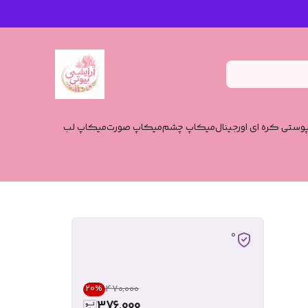
وستی کره ای اورجینال
میکاپ چشم
میکاپ صورت
میکاپ لب
0
۴۷۰٬۰۰۰
20
%
376,000