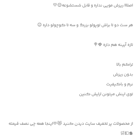
اصلااا ریزش مویی نداره و قابل شستشوعه😌💛
هر ست دو تا براش توپولو بزرگ و سه تا کوچولو داره 😉
تازه آیینه هم داره 🍓🍭
تراکم بالا
بدون ریزش
نرم و باکیفیت
توی اینش میتونن ارایش کنین
از محصولات پر تخفیف سایت دیدن کنید 😻🫶اینجا همه چی نصف قیمته
💲💵🛒