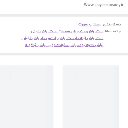
Www.arayeshibeauty.ir
دسته‌بندی
:
میکاپ صورت
برچسب‌ها :
ست براش
ست براش مسافرتی
ست براش مینی
ست براش آینه دار
ست براش باکس دار
براش آرایشی
براش کرم پودر
براش سایه
کادویی
براش رژگونه