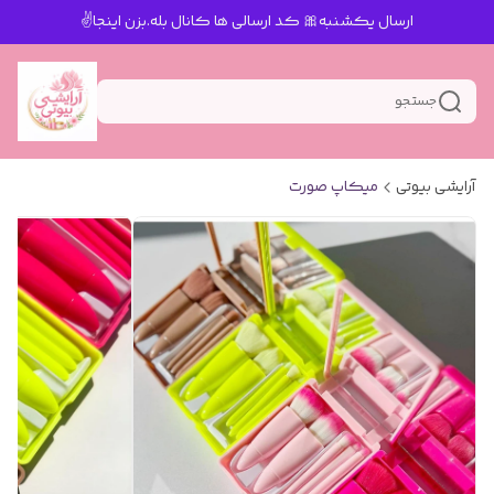
ارسال یکشنبه🎀 کد ارسالی ها کانال بله.بزن اینجا✌️
جستجو
آرایشی بیوتی
میکاپ صورت