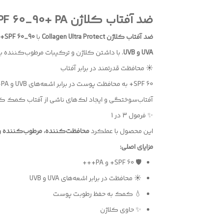
ضد آفتاب کلاژن Collagen Ultra Protect SPF 60_90+ PA+++ 💛
ضد آفتاب کلاژن Collagen Ultra Protect
با
SPF 60_90+ و PA+++
UVA و UVB
، با داشتن کلاژن و ترکیبات مرطوب‌کننده
☀️ محافظت قدرتمند در برابر آفتاب
آفتاب‌سوختگی و ایجاد لک‌های ناشی از آفتاب کمک ک
✨ فرمول 3 در 1
این محصول با عملکرد
محافظت‌کننده، مرطوب‌کننده و
مزایای اصلی:
🛡️ SPF 60+ و PA+++
☀️ محافظت در برابر اشعه‌های UVA و UVB
💧 کمک به حفظ رطوبت پوست
✨ حاوی کلاژن