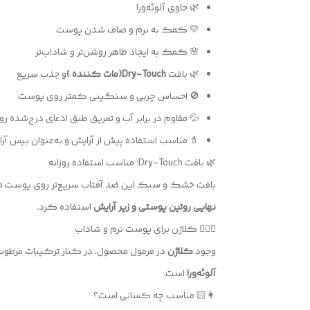
🌿 حاوی آلوئه‌ورا
💛 کمک به نرم و صاف شدن پوست
🌸 کمک به ایجاد ظاهر روشن‌تر و شاداب‌تر
🌿 بافت
Dry-Touch(مات کننده )
و جذب سریع
🚫 احساس چربی و سنگینی کمتر روی پوست
💦 مقاوم در برابر آب و تعریق طبق ادعای درج‌شده ر
💄 مناسب استفاده پیش از آرایش و به‌عنوان بیس آر
🌿 بافت Dry-Touch؛ مناسب استفاده روزانه
بافت خشک و سبک این ضد آفتاب سریع‌تر روی پوست می‌
نهایی روتین پوستی و زیر آرایش
استفاده کرد.
💆🏻‍♀️ کلاژن برای پوست نرم و شاداب
وجود
کلاژن
در فرمول محصول، در کنار ترکیبات مرطوب
آلوئه‌ورا
است.
👩🏻 مناسب چه کسانی است؟