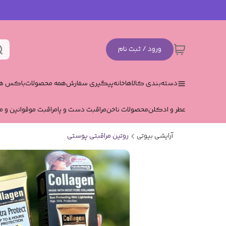
ورود / ثبت نام
دسته‌بندی کالاها
خانه
پیگیری سفارش
همه محصولات
باکس هد
عطر و ادکلن
محصولات ناخن
مراقبت دست و پا
مراقبت مو
قوانین و م
آرایشی بیوتی
روتین مراقبتی پوستی