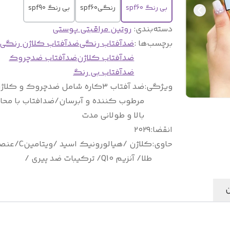
بی رنگ spf60
رنگیspf60
بی رنگ spf90
دسته‌بندی
:
روتین مراقبتی پوستی
برچسب‌ها :
ضدآفتاب رنگی
ضدآفتاب کلاژن رنگی
ضدآفتاب کلاژن
ضدآفتاب ضدچروک
ضدآفتاب بی رنگ
ویژگی
:
ضد آفتاب ۳کاره شامل ضدچروک و کلا
مرطوب کننده و آبرسان/ضدافتاب با مح
بالا و طولانی مدت
انقضا
:
۲۰۲۹
حاوی
:
کلاژن /هیالورونیک اسید /ویتامی
طلا/ آنزیم Q10/ ترکیبات ضد پیری /
ن