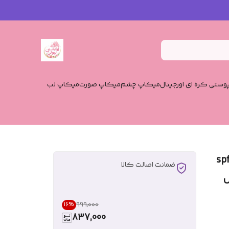
وستی کره ای اورجینال
میکاپ چشم
میکاپ صورت
میکاپ لب
 اورجینال90_spf60
ضمانت اصالت کالا
۹۹۹٬۰۰۰
16
%
837,000