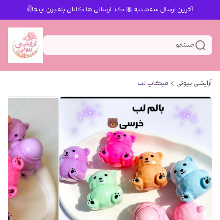
آخرین ارسال سه‌شنبه 🎀 کد ارسالی ها کانال بله.بزن اینجا✌️
جستجو
آرایشی بیوتی
میکاپ لب