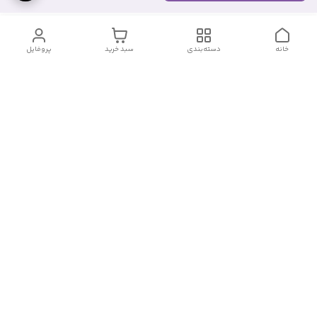
خانه
دسته‌بندی
سبد خرید
پروفایل
دسترسی سریع
درباره ما
قوانین و مقررات
سیاست حریم خصوصی
تماس با ما
شکایات