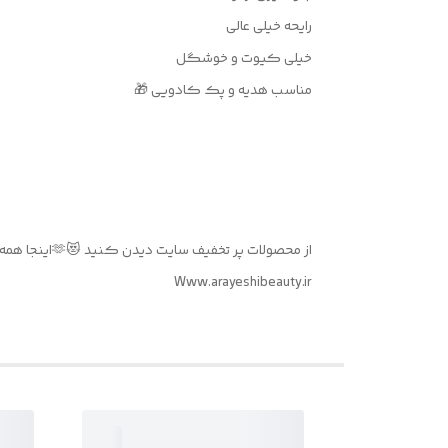
رایحه خیلی عالی
خیلی کیوت و خوشگل
مناسب هدیه و پک کادویی 🎁
از محصولات پر تخفیف سایت دیدن کنید 😻🫶اینجا همه چی نصف قیمته 💲💵🛒
Www.arayeshibeauty.ir