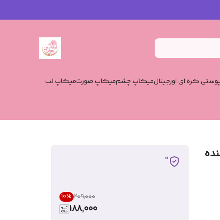
وستی کره ای اورجینال
میکاپ چشم
میکاپ صورت
میکاپ لب
نده
0
۲۰۹٬۰۰۰
10
%
188,000