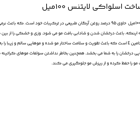
 اسلواکی لایتنس 100میل
روغن مو آرگان تغذیه کننده ساخت اسلواکی لایتنس 100میل حاوی 95 درصد روغن آرگان طبیعی در ترک
له اینکه، باعث درخشان شدن و شادابی بافت مو می شود. وزی و خشکی را از بین 
میکند. روغن آرگان حاوی مقادیر زیادی اسید چرب و ویتامین E است که باعث تقویت و سلامت ساختار مو شده و 
ایی درخشان را به شما می بخشد. همچنین بخاطر نداشتن سولفات موهای کراتینه به
 را حفظ کرده و از ریزش مو جلوگیری می کند.