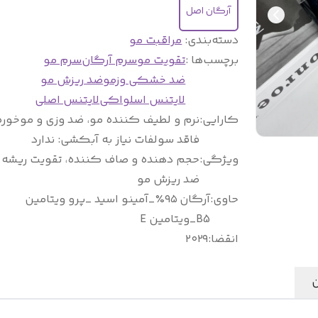
آرگان اصل
دسته‌بندی
:
مراقبت مو
برچسب‌ها :
تقویت مو
سرم آرگان
سرم مو
ضد خشکی وزمو
ضد ریزش مو
لایتنس اسلواکی
لایتنس اصلی
کارایی
:
نرم و لطیف کننده مو، ضد وزی و موخوره
فاقد سولفات نیاز به آبکشی: ندارد
ویژگی
:
حجم دهنده و صاف کننده، تقویت ریشه 
ضد ریزش مو
حاوی
:
آرگان ۹۵٪_آمینو اسید _پرو ویتامین
B5_ویتامین E
انقضا
:
۲۰۲۹
ن