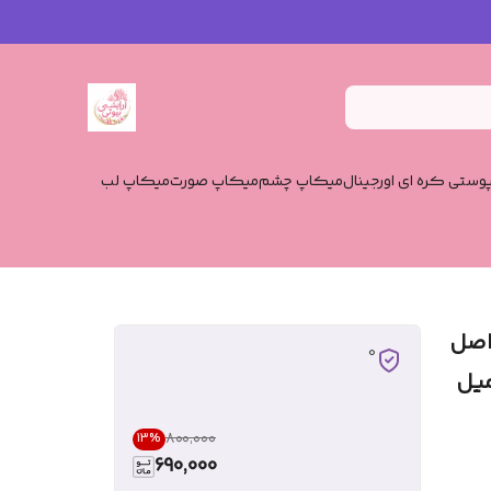
وستی کره ای اورجینال
میکاپ چشم
میکاپ صورت
میکاپ لب
نت اصل
0
۸۰۰٬۰۰۰
13
%
690,000