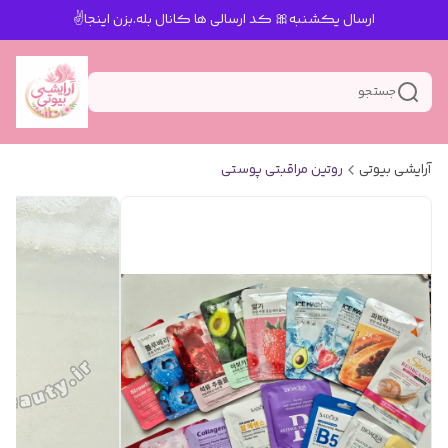
ارسال یکشنبه🎀 کد ارسالی ها کانال بله.بزن اینجا✌️
جستجو
آرایشی بیوتی
روتین مراقبتی پوستی