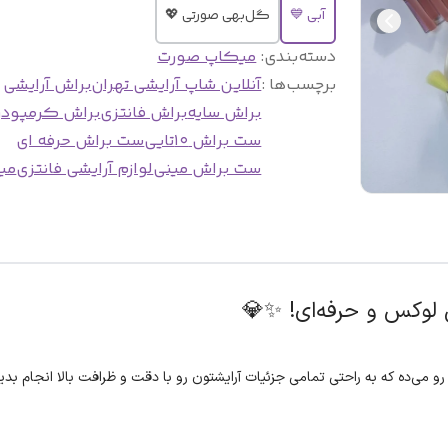
آبی 💙
گل‌بهی صورتی 💖
دسته‌بندی
:
میکاپ صورت
برچسب‌ها :
آنلاین شاپ آرایشی تهران
براش آرایشی
براش سایه
براش فانتزی
براش کرمپودر
ست براش ۱۰تایی
ست براش حرفه ای
ست براش مینی
لوازم آرایشی فانتزی
می
 لوکس و حرفه‌ای! ✨💎
 می‌ده که به راحتی تمامی جزئیات آرایشتون رو با دقت و ظرافت بالا انجام بدی