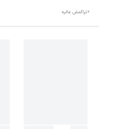
⚡️تراکمش عالیه