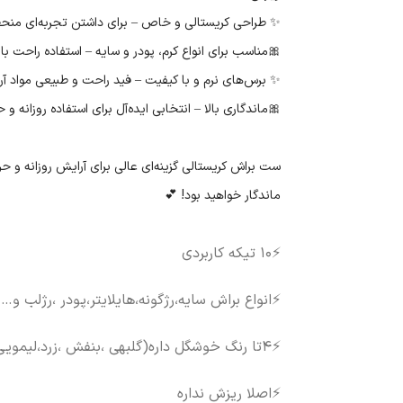
✨ طراحی کریستالی و خاص – برای داشتن تجربه‌ای منحص
🎀مناسب برای انواع کرم، پودر و سایه – استفاده راحت ب
✨️ برس‌های نرم و با کیفیت – فید راحت و طبیعی مواد آ
🎀ماندگاری بالا – انتخابی ایده‌آل برای استفاده روزانه و ح
ست براش کریستالی گزینه‌ای عالی برای آرایش روزانه و ح
ماندگار خواهید بود! 💕
⚡️۱۰ تیکه کاربردی
⚡️انواع براش سایه،رژگونه،هایلایتر،پودر ،رژلب و…
⚡️۴تا رنگ خوشگل داره(گلبهی ،بنفش ،زرد،لیمویی،آبی)
⚡️اصلا ریزش نداره