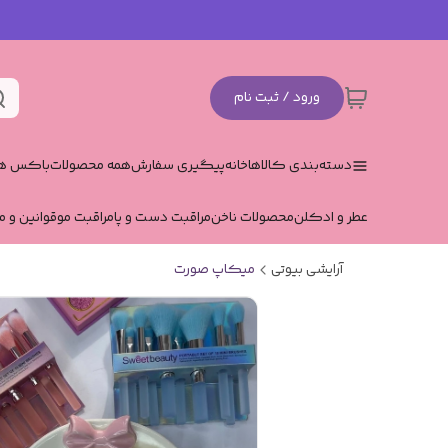
ورود / ثبت نام
دسته‌بندی کالاها
خانه
پیگیری سفارش
همه محصولات
باکس هد
عطر و ادکلن
محصولات ناخن
مراقبت دست و پا
مراقبت مو
قوانین و م
آرایشی بیوتی
میکاپ صورت