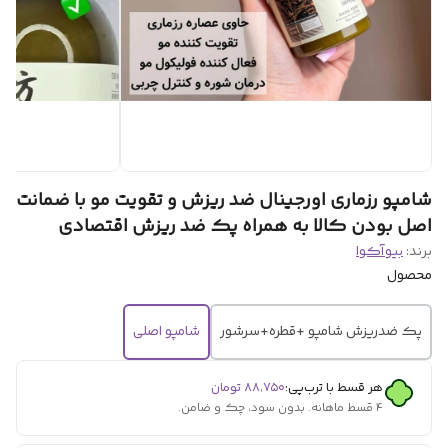
شامپو رزماری اورجینال ضد ریزش و تقویت مو با ضمانت
اصل بودن کالا به همراه پک ضد ریزش اقتصادی
برند:
بیوآکوا
محصول
پک ضدریزش شامپو +قطره+سرشور
شامپو اصلی
هر قسط با ترب‌پی:
۸۸٬۷۵۰
تومان
۴ قسط ماهانه. بدون سود، چک و ضامن.