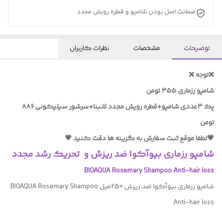
ضمانت اصل بودن شامپو و قطره رویش مجدد
توضیحات
مشخصات
نظرات کاربران
❌️توجه ❌️
شامپو رزماری ۳۵۵ تومن
پک ۳عددی شامپو+قطره رویش مجدد لانبنا+سرشور سیلیکونی ۸۸۶
تومن
💗لطفا موقع ثبت سفارش به گزینه ها دقت کنید 💗
شامپو رزماری بیوآکوا ضد ریزش و تحریک رشد مجدد
BIOAQUA Rosemary Shampoo Anti-hair loss
شامپو رزماری بیوآکوا ضد ریزش 250میل BIOAQUA Rosemary Shampoo
Anti-hair loss