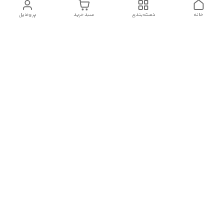
خانه
دسته‌بندی
سبد خرید
پروفایل
دسترسی سریع
درباره ما
قوانین و مقررات
سیاست حریم خصوصی
تماس با ما
شکایات
هفت روز هفته ، از ۱۰صبح تا ۱۱ شب، به صورت آنلاین در واتساپ