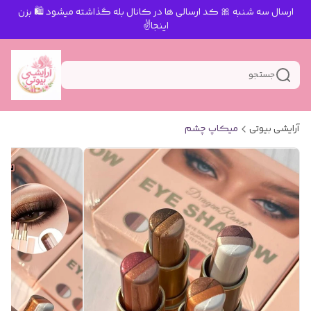
ارسال سه شنبه 🎀 کد ارسالی ها در کانال بله گذاشته میشود 🛍 بزن
اینجا✌️
جستجو
آرایشی بیوتی
میکاپ چشم