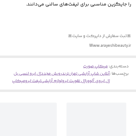
را جایگزین مناسبی برای لیفت‌های سالنی می‌دانند.
🎀ثبت سفارش از دایرکت و سایت🎀
Www.arayeshibeauty.ir
دسته‌بندی
:
میکاپ صورت
برچسب‌ها :
آنلاین شاپ آرایشی تهران
ترند
رویش مجدد
ژل ابرو لنسی بل
ژل ابروی آلوورا
ژل تقویت ابرو
لوازم آرایشی
لیفت ابرو
میکاپ