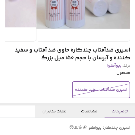
اسپری ضدآفتاب چندکاره حاوی ضد آفتاب و سفید
کننده و آبرسان با حجم ۱۵۰ میل بزرگ
برند:
بیو‌آکوا
محصول
اسپری ضدآفتاب سفید کننده
توضیحات
مشخصات
نظرات کاربران
اسپری چندکاره بیواکوا 🦋🌸✌🏻🥹