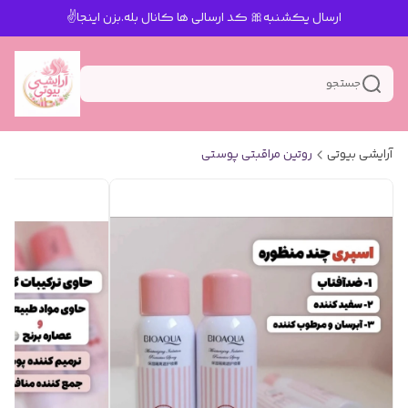
ارسال یکشنبه🎀 کد ارسالی ها کانال بله.بزن اینجا✌️
جستجو
آرایشی بیوتی
روتین مراقبتی پوستی