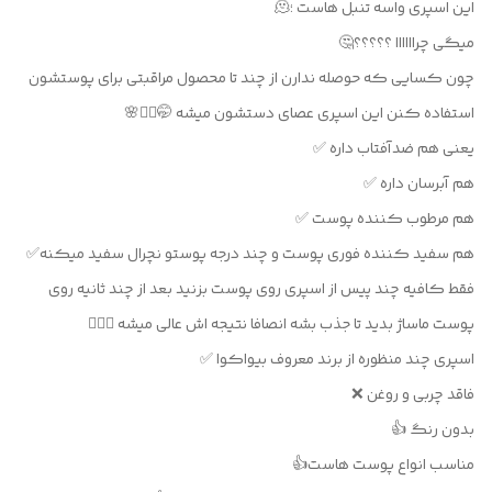
این اسپری واسه تنبل هاست ؛🫠
میگی چراااااا ؟؟؟؟؟🤔
چون کسایی که حوصله ندارن از چند تا محصول مراقبتی برای پوستشون
استفاده کنن این اسپری عصای دستشون میشه 🤭✌🏻🌸
یعنی هم ضدآفتاب داره ✅
هم آبرسان داره ✅
هم مرطوب کننده پوست ✅
هم سفید کننده فوری پوست و چند درجه پوستو نچرال سفید میکنه✅
فقط کافیه چند پیس از اسپری روی پوست بزنید بعد از چند ثانیه روی
پوست ماساژ بدید تا جذب بشه انصافا نتیجه اش عالی میشه ✌🏻✅
اسپری چند منظوره از برند معروف بیواکوا ✅
فاقد چربی و روغن ❌
بدون رنگ 👍
مناسب انواع پوست هاست👍