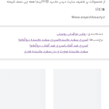
از محصولات پر تخفیف سایت دیدن کنید 😻🫶اینجا همه چی نصف قیمته
💲💵🛒
Www.arayeshibeauty.ir
دسته‌بندی
:
روتین مراقبتی پوستی
برچسب‌ها :
اسپری سفید کننده
اسپری سفید کننده بیوآکوا
اسپری ضد آفتاب
اسپری ضد آفتاب بیوآکوا
سفید کننده صورت و بدن
سفید کننده فوری