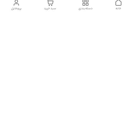
خانه
دسته‌بندی
سبد خرید
پروفایل
دسترسی سریع
درباره ما
قوانین و مقررات
سیاست حریم خصوصی
تماس با ما
شکایات
هفت روز هفته ، از ۱۰صبح تا ۱۱ شب، به صورت آنلاین در واتساپ
،روبیکا و بله پاسخگوی شما هستیم
09357033503