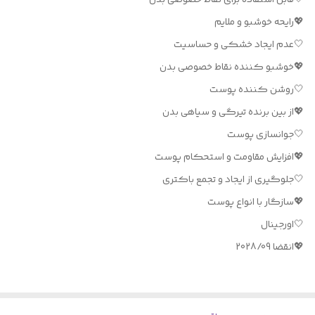
💖رایحه خوشبو و ملایم
🤍عدم ایجاد خشکی و حساسیت
💖خوشبو کننده نقاط خصوصی بدن
🤍روشن کننده پوست
💖از بین برنده تیرگی و سیاهی بدن
🤍جوانسازی پوست
💖افزایش مقاومت و استحکام پوست
🤍جلوگیری از ایجاد و تجمع باکتری
💖سازگار با انواع پوست
🤍اورجینال
💖انقضا 2028/09