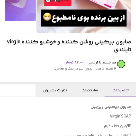
صابون بیکینی روشن کننده و خوشبو کننده virgin
تایلندی
هر قسط با ترب‌پی:
۸۴٬۰۰۰
تومان
۴ قسط ماهانه. بدون سود، چک و ضامن.
توضیحات
مشخصات
نظرات کاربران
صابون بیکینی ویرجین
Virgin SOAP
💖وزن 100 گرم
🤍قابل استفاده برای نقاط خصوصی بدن