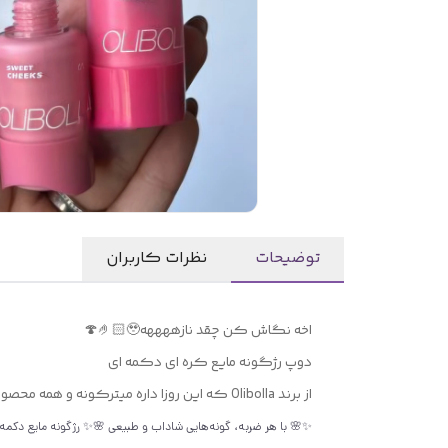
توضیحات
نظرات کاربران
اخه نگاش کن چقد نازههههه🤌🏻🥹🍄
دوپ رژگونه مایع کره ای دکمه ای
از برند Olibolla که این روزا داره میترکونه و همه محصولاتش با کیفیت و خفنن 🥰