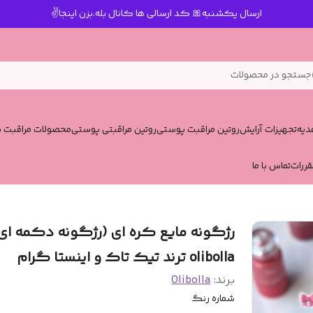
ارسال یکشنبه🎀 کد ارسالی ها کانال بله.بزن اینجا✌️
جستجو در محصولات
یه
تجهیزات آرایش
روتین مراقبت پوستی
روتین مراقبتی پوستی
محصولات مراقبت پ
قررات
تماس با ما
رژگونه مایع کره ای (رژگونه دکمه ای
olibolla ترند تیک تاک و اینستا گرام
برند:
Olibolla
شماره رنگ