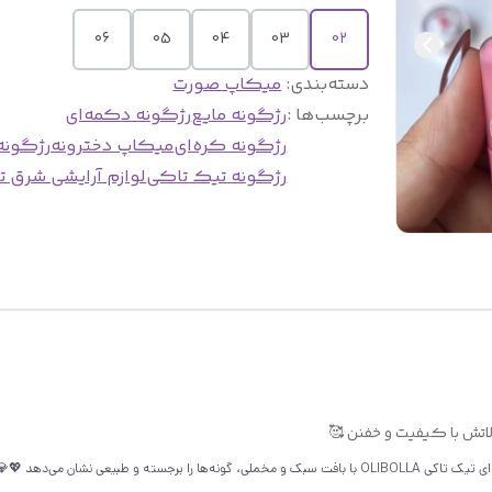
06
05
04
03
02
دسته‌بندی
:
میکاپ صورت
برچسب‌ها :
رژگونه مایع
رژگونه دکمه‌ای
رژگونه کره‌ای
میکاپ دخترونه
رژگونه 
رژگونه تیک تاکی
لوازم آرایشی شرق ت
✨🌸 با هر ضربه، گونه‌هایی شاداب و طبیعی 🌸✨ رژگونه مایع دکمه‌ای تیک تاکی OLIBOLLA با بافت سبک و مخملی، گون