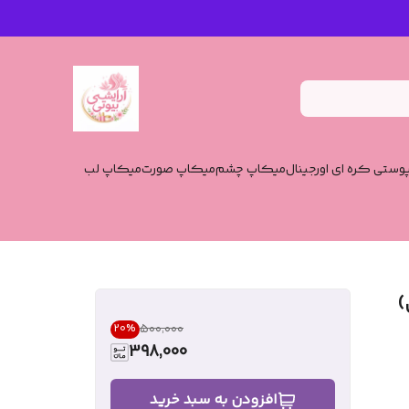
وستی کره ای اورجینال
میکاپ چشم
میکاپ صورت
میکاپ لب
)
۵۰۰٬۰۰۰
20
%
398,000
افزودن به سبد خرید