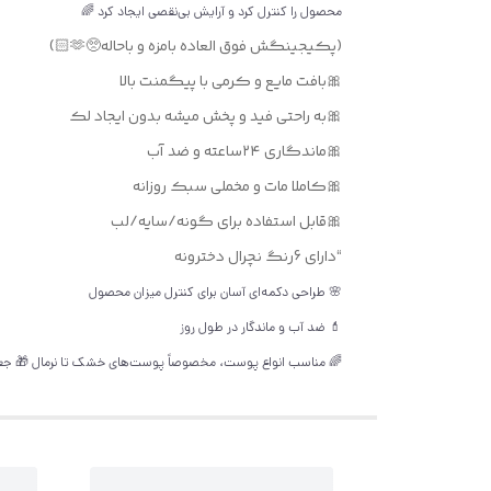
محصول را کنترل کرد و آرایش بی‌نقصی ایجاد کرد 🌈
(پکیجینگش فوق العاده بامزه و باحاله🥺🫶🏻)
🎀بافت مایع و کرمی با پیگمنت بالا
🎀به راحتی فید و پخش میشه بدون ایجاد لک
🎀ماندگاری ۲۴ساعته و ضد آب
🎀کاملا مات و مخملی سبک روزانه
🎀قابل استفاده برای گونه/سایه/لب
“دارای 6رنگ نچرال دخترونه
🌸 طراحی دکمه‌ای آسان برای کنترل میزان محصول
💄 ضد آب و ماندگار در طول روز
🌈 مناسب انواع پوست، مخصوصاً پوست‌های خشک تا نرمال 🎁 جعب