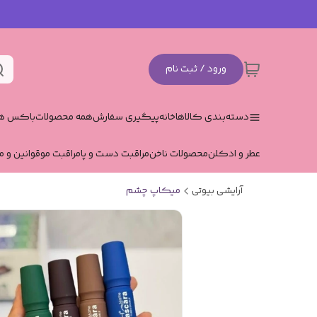
ورود / ثبت نام
دسته‌بندی کالاها
خانه
پیگیری سفارش
همه محصولات
باکس هد
عطر و ادکلن
محصولات ناخن
مراقبت دست و پا
مراقبت مو
قوانین و م
آرایشی بیوتی
میکاپ چشم