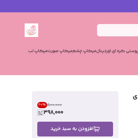
وستی کره ای اورجینال
میکاپ چشم
میکاپ صورت
میکاپ لب
ی
۵۰۰٬۰۰۰
20
%
398,000
افزودن به سبد خرید