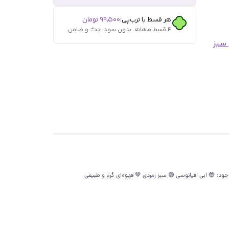
هر قسط با ترب‌پی:
۹۹٬۵۰۰
تومان
۴ قسط ماهانه. بدون سود، چک و ضامن.
سبز
وی آرایش چشم‌هات؟ ریمل رنگی GOSH توی 4 رنگ خاص و جذاب😍 رنگ‌بندی موجود: 🔵 آبی اقیانوسی 🟢 سبز زمردی 🤎 قهوه‌ای گرم و طبیعی