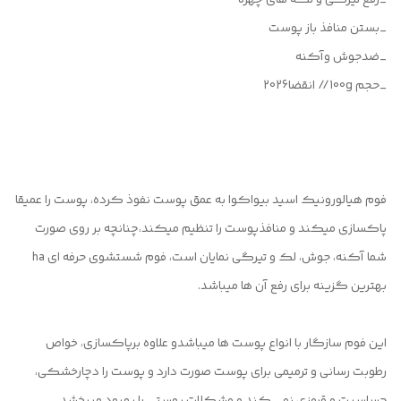
_رفع تیرگی و لکه های چهره
_بستن منافذ باز پوست
_ضدجوش وآکنه
_حجم 100g// انقضا2026
فوم هیالورونیک اسید بیواکوا به عمق پوست نفوذ کرده، پوست را عمیقا
پاکسازی میکند و منافذپوست را تنظیم میکند،چنانچه بر روی صورت
شما آکنه، جوش، لک و تیرگی نمایان است، فوم شستشوی حرفه ای ha
بهترین گزینه برای رفع آن ها میباشد‌.
این فوم سازگار با انواع پوست ها میباشدو علاوه برپاکسازی، خواص
رطوبت رسانی و ترمیمی برای پوست صورت دارد و پوست را دچارخشکی،