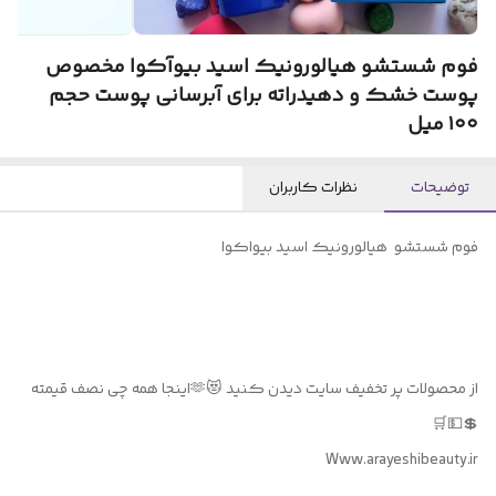
فوم شستشو هیالورونیک اسید بیو‌آکوا مخصوص
پوست خشک و دهیدراته برای آبرسانی پوست حجم
۱۰۰ میل
توضیحات
نظرات کاربران
فوم شستشو هیالورونیک اسید بیواکوا
از محصولات پر تخفیف سایت دیدن کنید 😻🫶اینجا همه چی نصف قیمته
💲💵🛒
Www.arayeshibeauty.ir