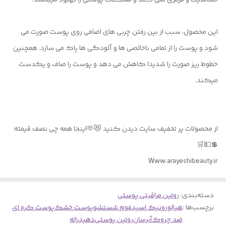
حساسیت و قرمزی نمی کند و مشکلات پوستی را بهبود میبخشد.
این محصول، سبب از بین رفتن چربی های اضافی روی پوست صورت می
شود و پوست را از تمامی ناخالصی ها و آلودگی ها پاک می سازد. همچنین
خطوط ریز صورت را شدیدا کاهش می دهد و پوست را صاف و یکدست
میکند.
از محصولات پر تخفیف سایت دیدن کنید 😻🫶اینجا همه چی نصف قیمته
💲💵🛒
Www.arayeshibeauty.ir
دسته‌بندی
:
روتین مراقبتی پوستی
برچسب‌ها :
هیالورونیک اسید
فوم شستشو
پوست خشک
پوست کره ای
ضد چروک
آبرسان
روتین پوستی
دهیدراته