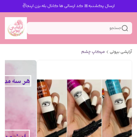
ارسال یکشنبه🎀 کد ارسالی ها کانال بله.بزن اینجا✌️
جستجو
آرایشی بیوتی
میکاپ چشم