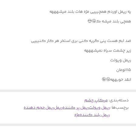
یه ریمل اوردم همچیییی مژه هات بلند میشهههه
همچی بلند میشه ک🤤😍
ضد ابم هست ینی گریه کنی بری استخر هر کار کنیییی
زیر چشمت سیاه نمیشهههه
ریمل ویولت
۱۱۵تومان
انقد خوبههه🤤🤪
دسته‌بندی
:
میکاپ چشم
برچسب‌ها :
ریمل ویولت
ریمل پر کننده
ریمل
ریمل حجم دهنده
ریمل بلند کننده
مژه