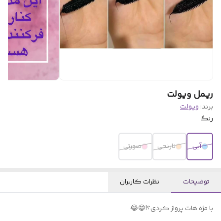
ریمل ویولت
برند:
ویولت
رنگ
آبی
نارنجی
صورتی
توضیحات
نظرات کاربران
با مژه هات پرواز کردی؟!😁😂