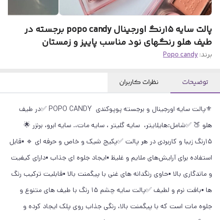
پالت سایه ۱۵رنگ اورجینال popo candy برجسته در
طیف هلو رنگهای نود مناسب پاییز و زمستان
برند:
Popo candy
توضیحات
نظرات کاربران
⚜️پالت سایه اورجینال و برجسته پوپوکندی POPO CANDY ✅در طیف
هلو 🍑 ✅شامل:هایلایتر، سایه گلیتر ، سایه مات،. سایه ابرو، برنزر 🌟
15رنگ زیبا و کاربردی در هر پالت ✅پکیج شیک و خاص و حرفه ای 🔹 ▪️قابل
استفاده برای آرایش‌های ملایم و غلیظ ▪️ایجاد جلوه ای جذاب ▪️دارای کیفیت
و ماندگاری بالا ▪️حاوی رنگدانه های غنی با پیگمنت بالا ▪️قابلیت ترکیب رنگ
ها ▪️بافت نرم و لطیف ✅پالت سایه چشم 15 رنگ با طیف های متنوع و
جلوه مات است که با پیگمنت بالا، رنگی جذاب روی پلک ایجاد کرده و