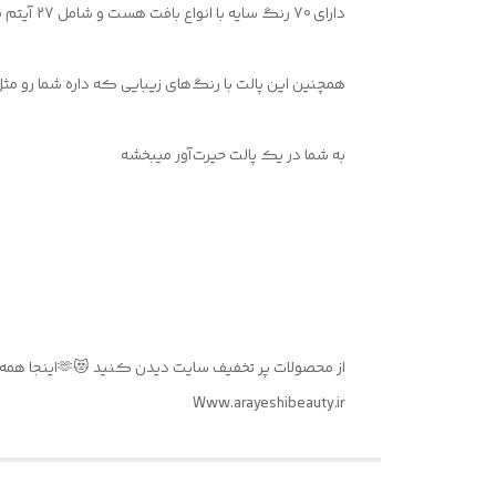
دارای 70 رنگ سایه با انواع بافت هست و شامل 27 آیتم موردنیاز میکاپ شامل پالت کانتور رنگی کانسیلرچرب ؛پالت کانتور کانسیلر خشک ؛ هایلایتر و رژگونه
همچنین این پالت با رنگ‌های زیبایی که داره شما رو مث
به شما در یک پالت حیرت‌آور میبخشه
از محصولات پر تخفیف سایت دیدن کنید 😻🫶اینجا همه چی نصف قیمته 💲💵🛒
Www.arayeshibeauty.ir