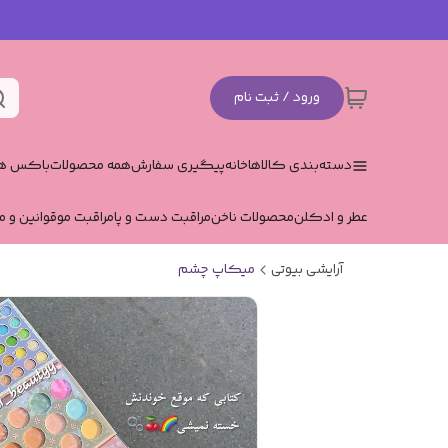
ورود / ثبت نام
دسته‌بندی کالاها
خانه
پیگیری سفارش
همه محصولات
باکس هد
عطر و ادکلن
محصولات ناخن
مراقبت دست و پا
مراقبت مو
قوانین و م
آرایشی بیوتی
میکاپ چشم