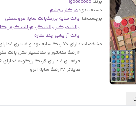
برند:
Igoodcooo
دسته‌بندی
:
میکاپ چشم
برچسب‌ها :
پالت سایه بزرگ
پالت سایه عروسکی
پالت میکاپ
پالت گریم
پالت کیفی
کاد
پالت آرایشی چند کاره
مشخصات
:
دارای ۷۰ رنگ سایه نود و فانتزی /دارای
۱۲رنگ کانتور و کانسیلر مثل پالت گر
هایلاتر /۳رنگ سایه ابرو
ن