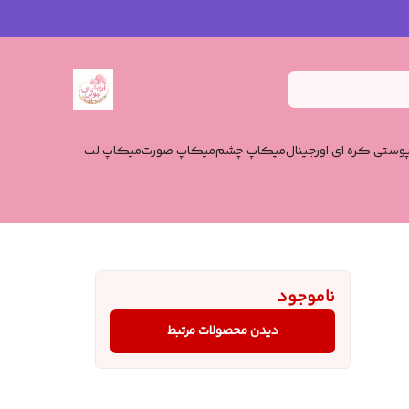
وستی کره ای اورجینال
میکاپ چشم
میکاپ صورت
میکاپ لب
ناموجود
دیدن محصولات مرتبط