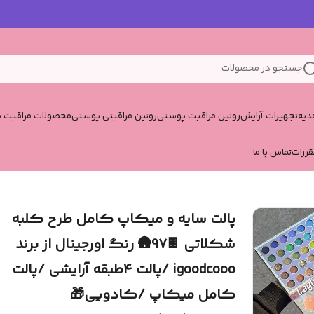
جستجو در محصولات
یه
تجهیزات آرایش
روتین مراقبت پوستی
روتین مراقبتی پوستی
محصولات مراقبت پ
قررات
تماس با ما
پالت سایه و میکاپ کامل طرح کلبه
شکلاتی 🍫🛖۹۷ رنگ اورجینال از برند
igoodcooo /پالت ۴طبقه آرایشی /پالت
کامل میکاپ /کادویی🎁