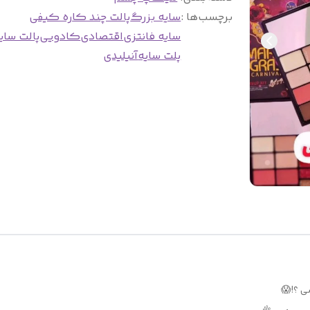
برچسب‌ها :
سایه بزرگ
پالت چند کاره کیفی
سایه فانتزی
اقتصادی
کادویی
پالت سای
پلت سایه
آنیلیدی
ی ؟!😱