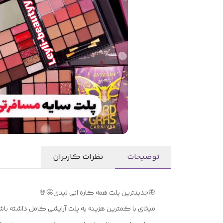
توضیحات
نظرات کاربران
🦋جدیدترین پلت همه کاره انی لیدی🤩🤘
میخای با کمترین هزینه یه پلت آرایشی کامل داشته باش