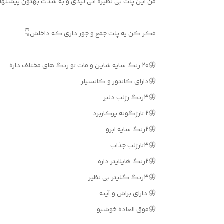
من این پلت بی نظیره انی لیدی و به شدت بهتون پیشنه
فکر کن یه پلت جمع و جور داری که داخلش👇
🦋۲۰ رنگ سایه شاین و مات تو رنگ های مختلف داره
🦋دارای کانتور و کانسیلر
🦋۳رنگ رژلب دلبر
🦋۲ تارژگونه پرکاربرد
🦋۲رنگ سایه ابرو
🦋۳تارژلب جذاب
🦋۲رنگ هایلایتر داره
🦋۳رنگ گلیتر بی نظیر
🦋 دارای براش و آینه
🦋فوق العاده خوشبو