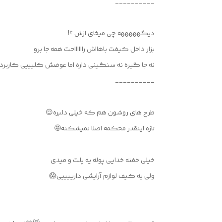
__________
دیگهههههه چی میخای ازش ؟!
بزار داخل کیفت باهااش رااااااحت همه جا برو
نه جا گیره نه سنگینی داره اما عوضش کلیییی کاربرد داره
__________
طرح های روشون هم که خیلی دلبره😌
تازه اینقدر محکمه اصلا نمیشکنه🤩
خیلی خفنه خدایی پوله یه پلت و میدی
ولی یه کیف لوازم آرایشی دارییییی😱