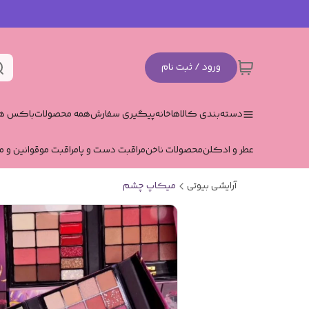
ورود / ثبت نام
دسته‌بندی کالاها
خانه
پیگیری سفارش
همه محصولات
باکس هد
عطر و ادکلن
محصولات ناخن
مراقبت دست و پا
مراقبت مو
قوانین و م
آرایشی بیوتی
میکاپ چشم