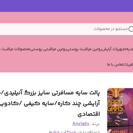
جستجو در محصولات
یه
تجهیزات آرایش
روتین مراقبت پوستی
روتین مراقبتی پوستی
محصولات مراقبت پ
قررات
تماس با ما
پالت سایه مسافرتی سایز بزرگ آنیلیدی/پ
آرایشی چند کاره/سایه کیفی /کادوی
اقتصادی
برند:
Anylady
دسته‌بندی
:
میکاپ چشم