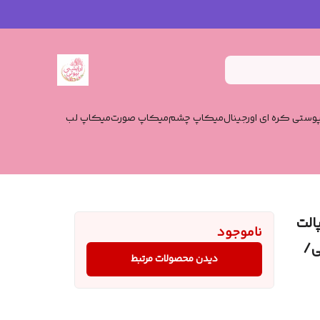
وستی کره ای اورجینال
میکاپ چشم
میکاپ صورت
میکاپ لب
الت
ناموجود
ی/
دیدن محصولات مرتبط