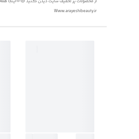
از محصولات پر تخفیف سایت دیدن کنید 😻🫶اینجا همه چی نصف قیمته 💲💵🛒
Www.arayeshibeauty.ir