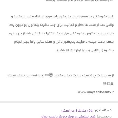
.این کوکتل ها معمولا برای پدیکور پاها مورد استفاده قرار میگیره و
وقتی بعد از مدت ها کار و فعالیت برای چند دقیقه پاهاتون رو درون یک
ظرف پر از اب گرم و کوکتل قرار بدید نه تنها خستگی پاها از بین میره
بلکه باعث میشه تا فرایند پدیکور ناخن و کف سابی پاها بهتر انجام
بگیره و پاهایی زیبا و نرم داشته باشید
از محصولات پر تخفیف سایت دیدن کنید 😻🫶اینجا همه چی نصف قیمته
💲💵🛒
Www.arayeshibeauty.ir
دسته‌بندی
:
روتین مراقبتی پوستی
برچسب‌ها :
ضد خشکی و ترک پا
ترک پا
بمب حمام