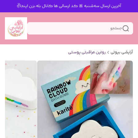
آخرین ارسال سه‌شنبه 🎀 کد ارسالی ها کانال بله.بزن اینجا✌️
جستجو
آرایشی بیوتی
روتین مراقبتی پوستی