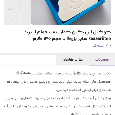
کوکتل ابر رنگین کمان بمب حمام از برند
kaaaariitee سایز بزرگ با حجم ۱۳۰ گرم
برند:
کاریته
توضیحات
نظرات کاربران
دخترا ببین چی رسیده🤩🤩بمب حمام ابر رنگین کمونی☁️☁️🌈🌈
کوکتل های حمام جدیدا خیلی ترند شدن و ویدیو هاشون توی تیک تاک
هست و خیلیا ازشون استفاده میکنن.
وقتی داخل آب میندازیم حالت جوشان و به قول معروف انفجاری دارن و زیر
این کوکتل هم رنگی رنگی هست و مثل ویدیو این کوکتل ها در آب
رنگین کمونی میشن😍☁️