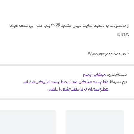
از محصولات پر تخفیف سایت دیدن کنید 😻🫶اینجا همه چی نصف قیمته
💲💵🛒
Www.arayeshibeauty.ir
دسته‌بندی
:
میکاپ چشم
برچسب‌ها :
خط چشم مشکی ضد آب
خط چشم ماژیکی ضد آب
خط چشم اورجینال
خط چشم بل اصلی