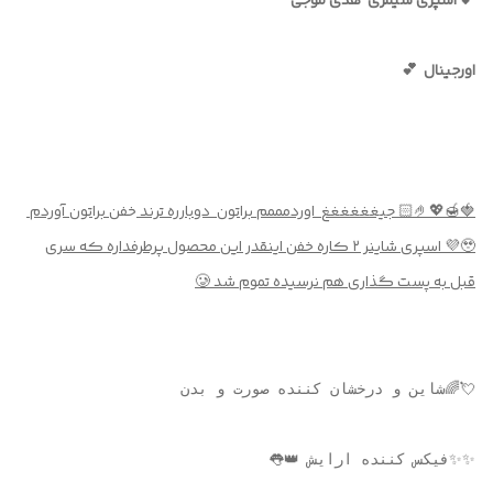
💕 اسپری شیمری هدی موجی
اورجینال 💕
🍓🍯💖🤌🏻 جیغغغغغغ اوردمممم براتون دوبارره ترند
خفن
براتون آوردم
🥹💜 اسپری شاینر ٢ كاره خفن اینقدر این محصول پرطرفداره که سری
قبل به پست گذاری هم نرسیده تموم شد 🥲