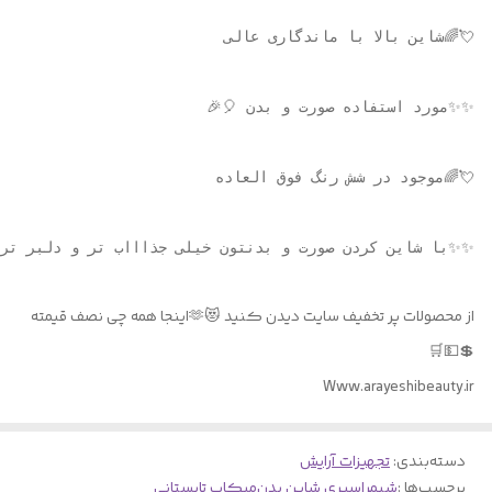
✨✨با شاین کردن صورت و بدنتون خیلی جذاااب تر و دلبر تر 

از محصولات پر تخفیف سایت دیدن کنید 😻🫶اینجا همه چی نصف قیمته
💲💵🛒
Www.arayeshibeauty.ir
دسته‌بندی
:
تجهیزات آرایش
برچسب‌ها :
شیمر
اسپری شاین بدن
میکاپ تابستانی