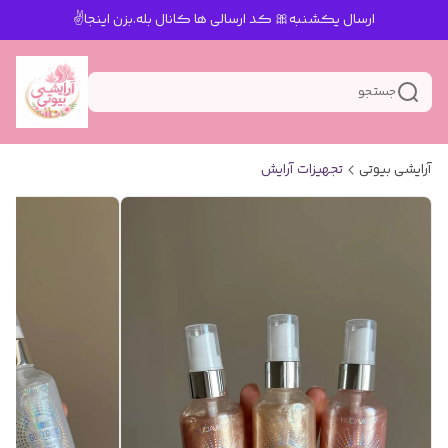
ارسال یکشنبه🎀 کد ارسالی ها کانال بله.بزن اینجا✌️
جستجو
آرایشی بیوتی
تجهیزات آرایش