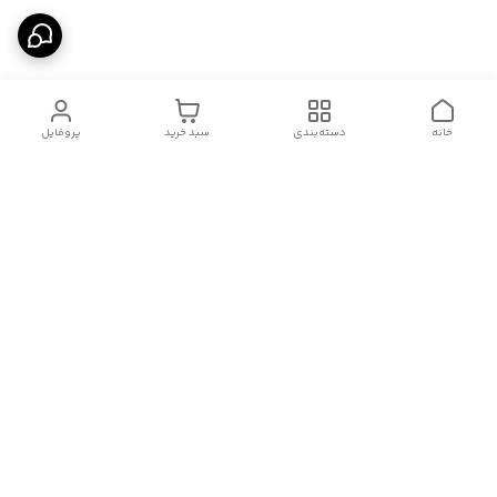
خانه
دسته‌بندی
سبد خرید
پروفایل
دسترسی سریع
درباره ما
قوانین و مقررات
سیاست حریم خصوصی
تماس با ما
شکایات