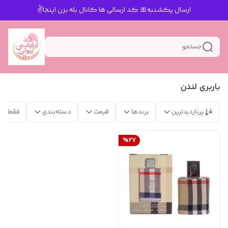
ارسال یکشنبه🎀 کد ارسالی ها کانال بله.بزن اینجا✌️
جستجو
باربری لندن
پربازدیدترین
برندها
قیمت
دسته‌بندی
فقط مح
%
27