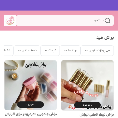
جستجو
براش فید
پربازدیدترین
برندها
قیمت
دسته‌بندی
فقط مح
ناموجود
ناموجود
براش جادویی کرمپودر برای افزایش
براش تیک تاکی (براش