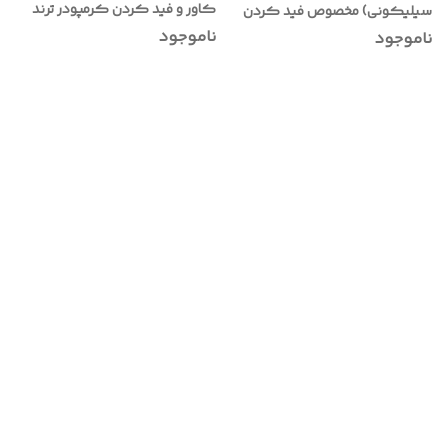
کاور و فید کردن کرمپودر ترند
سیلیکونی) مخصوص فید کردن
تیک تاک و اینستا گرام
انواع میکاپ /بسیار کاربردی و
ناموجود
ناموجود
پرطرفدار