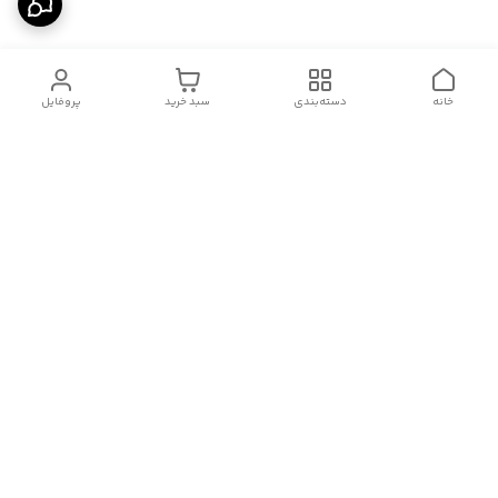
خانه
دسته‌بندی
سبد خرید
پروفایل
دسترسی سریع
درباره ما
قوانین و مقررات
سیاست حریم خصوصی
تماس با ما
شکایات
هفت روز هفته ، از ۱۰صبح تا ۱۱ شب، به صورت آنلاین در واتساپ