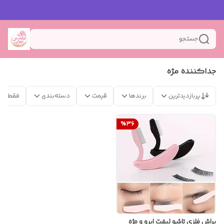
جستجو
جداکننده مژه
پربازدیدترین
برندها
قیمت
دسته‌بندی
فقط مح
%
36
براش فلزی تاشو لیفت ابرو و مژه