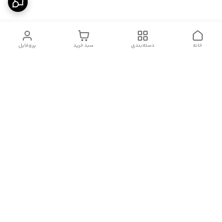
خانه
دسته‌بندی
سبد خرید
پروفایل
دسترسی سریع
درباره ما
قوانین و مقررات
سیاست حریم خصوصی
تماس با ما
شکایات
هفت روز هفته ، از ۱۰صبح تا ۱۱ شب، به صورت آنلاین در واتساپ