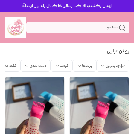
ارسال یکشنبه🎀 کد ارسالی ها کانال بله.بزن اینجا✌️
جستجو
روغن تراپی
جدیدترین
برندها
قیمت
دسته‌بندی
فقط محصو