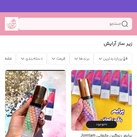
جستجو
زیر ساز آرایش
پربازدیدترین
برندها
قیمت
دسته‌بندی
فقط مح
ناموجود
پرایمر رنگین کمانی Jomtam