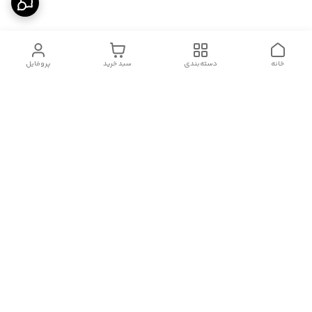
خانه
دسته‌بندی
سبد خرید
پروفایل
دسترسی سریع
درباره ما
قوانین و مقررات
سیاست حریم خصوصی
تماس با ما
شکایات
هفت روز هفته ، از ۱۰صبح تا ۱۱ شب، به صورت آنلاین در واتساپ