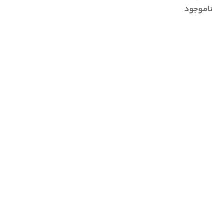
ساعته و ضد آب
ناموجود