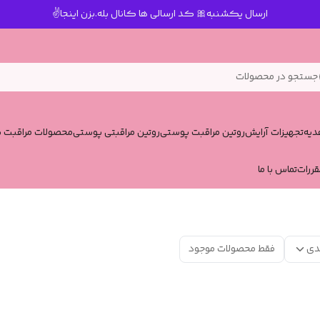
ارسال یکشنبه🎀 کد ارسالی ها کانال بله.بزن اینجا✌️
جستجو در محصولات
یه
تجهیزات آرایش
روتین مراقبت پوستی
روتین مراقبتی پوستی
محصولات مراقبت پ
قررات
تماس با ما
دی
فقط محصولات موجود