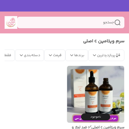
جستجو
سرم ویتامین c اصلی
پربازدیدترین
برندها
قیمت
دسته‌بندی
فقط مح
ناموجود
سرم ویتامین c اصلی✅️ ضد لک و