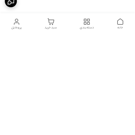
خانه
دسته‌بندی
سبد خرید
پروفایل
دسترسی سریع
درباره ما
قوانین و مقررات
سیاست حریم خصوصی
تماس با ما
شکایات
هفت روز هفته ، از ۱۰صبح تا ۱۱ شب، به صورت آنلاین در واتساپ